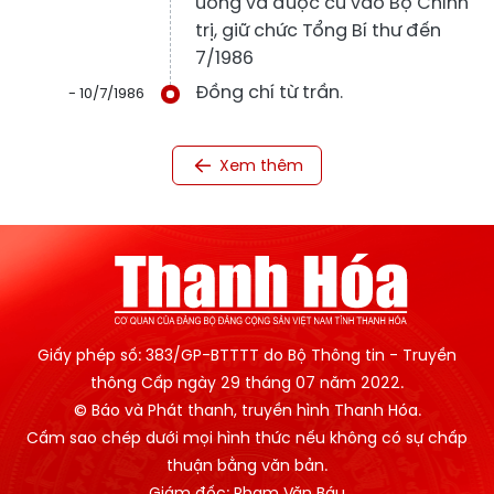
ương và được cử vào Bộ Chính
trị, giữ chức Tổng Bí thư đến
7/1986
Đồng chí từ trần.
- 10/7/1986
Xem thêm
Giấy phép số: 383/GP-BTTTT do Bộ Thông tin - Truyền
thông Cấp ngày 29 tháng 07 năm 2022.
© Báo và Phát thanh, truyền hình Thanh Hóa.
Cấm sao chép dưới mọi hình thức nếu không có sự chấp
thuận bằng văn bản.
Giám đốc: Phạm Văn Báu