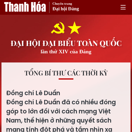
Chuyên trang
Đại hội Đảng
ĐẠI HỘI ĐẠI BIỂU TOÀN QUỐC
lần thứ XIV của Đảng
TỔNG BÍ THƯ CÁC THỜI KỲ
Đồng chí Lê Duẩn
Đồng chí Lê Duẩn đã có nhiều đóng
góp to lớn đối với cách mạng Việt
Nam, thể hiện ở những quyết sách
mang tính đột phá và tầm nhìn xa