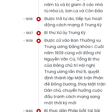
năm tù và bị giam ở các nhà
tù Hỏa Lò, Sơn La và Côn Đảo
Được trả tự do, tiếp tục hoạt
- 1936
động cách mạng ở Trung Kỳ
Bí thư Xứ ủy Trung Kỳ
- 1937
Được cử vào Ban Thường vụ
- 1939
Trung ương Đảng khóa I. Cuối
năm 1939 cùng với đồng chí
Nguyễn Văn Cừ, Tổng Bí thư
của Đảng chủ trì Hội nghị
Trung ương lần thứ 6, quyết
định thành lập Mặt trận Phản
đế Đông Dương, thay Mặt trận
Dân chủ, chuyển hướng cuộc
đấu tranh cách mạng sang
một thời kỳ mới
Bị thực dân Pháp bắt tại Sài
- 1940