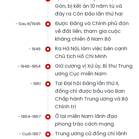
Gòn, bị kết án 10 năm tù và
đày ra Côn Đảo lần thứ hai
Được Đảng và Chính phủ đón
- Sau 8/1945
về đất liền, tham gia cuộc
kháng chiến ở Nam Bộ
Ra Hà Nội, làm việc bên cạnh
- 1946
Chủ tịch Hồ Chí Minh
Giữ cương vị Xứ ủy, Bí thư Trung
- 1946-1954
ương Cục miền Nam
Tại Đại hội Đảng lần thứ II,
- 1951
đồng chí được bầu vào Ban
Chấp hành Trung ương và Bộ
Chính trị
Ở lại miền Nam lãnh đạo
- 1954-1957
phong trào cách mạng
Trung ương cử đồng chí lãnh
- Cuối 1957