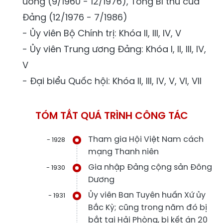
ương (9/1960 - 12/1976), Tổng Bí thư của
Đảng (12/1976 - 7/1986)
- Ủy viên Bộ Chính trị: Khóa II, III, IV, V
- Ủy viên Trung ương Đảng: Khóa I, II, III, IV,
V
- Đại biểu Quốc hội: Khóa II, III, IV, V, VI, VII
TÓM TẮT QUÁ TRÌNH CÔNG TÁC
Tham gia Hội Việt Nam cách
- 1928
mạng Thanh niên
Gia nhập Đảng cộng sản Đông
- 1930
Dương
Ủy viên Ban Tuyên huấn Xứ ủy
- 1931
Bắc Kỳ; cũng trong năm đó bị
bắt tại Hải Phòng, bị kết án 20