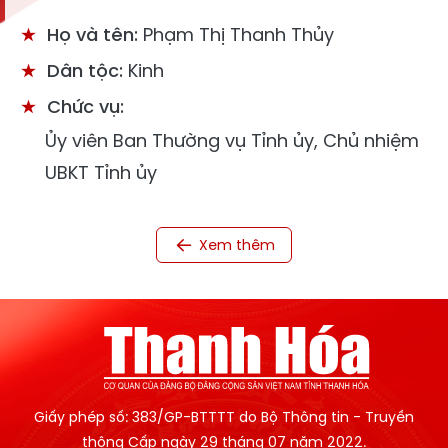
Họ và tên:
Phạm Thị Thanh Thủy
Dân tộc:
Kinh
Chức vụ:
Ủy viên Ban Thường vụ Tỉnh ủy, Chủ nhiệm
UBKT Tỉnh ủy
Xem thêm
Giấy phép số: 383/GP-BTTTT do Bộ Thông tin - Truyền
thông Cấp ngày 29 tháng 07 năm 2022.