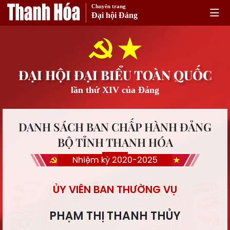
Chuyên trang
Đại hội Đảng
ĐẠI HỘI ĐẠI BIỂU TOÀN QUỐC
lần thứ XIV của Đảng
DANH SÁCH BAN CHẤP HÀNH ĐẢNG
BỘ TỈNH THANH HÓA
Nhiệm kỳ 2020-2025
ỦY VIÊN BAN THƯỜNG VỤ
PHẠM THỊ THANH THỦY