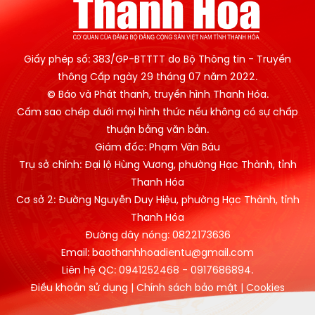
Giấy phép số: 383/GP-BTTTT do Bộ Thông tin - Truyền
thông Cấp ngày 29 tháng 07 năm 2022.
© Báo và Phát thanh, truyền hình Thanh Hóa.
Cấm sao chép dưới mọi hình thức nếu không có sự chấp
thuận bằng văn bản.
Giám đốc: Phạm Văn Báu
Trụ sở chính: Đại lộ Hùng Vương, phường Hạc Thành, tỉnh
Thanh Hóa
Cơ sở 2: Đường Nguyễn Duy Hiệu, phường Hạc Thành, tỉnh
Thanh Hóa
Đường dây nóng: 0822173636
Email: baothanhhoadientu@gmail.com
Liên hệ QC: 0941252468 - 0917686894.
Điều khoản sử dụng
|
Chính sách bảo mật
|
Cookies